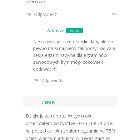
czerwca?
Odpowiedz
Arkusze
Autor
Nie umiem jeszcze określić daty, ale na
pewno musi najpierw zakończyć się cała
sesja egzaminacyjna dla egzaminów
zawodowych bym mógł cokolwiek
dodawać 🙂
Odpowiedz
MareK
Dziękuję za robotę! W tym roku
przerobiłem wszystkie E07 i E08 i z 25%
na początku roku zdałem egzamin na 75%
dzięki waszym arkuszom. Teraz zacznę