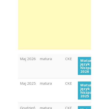
Maj 2026
matura
CKE
Matura
język
hiszpański
2026
Maj 2025
matura
CKE
Matura
język
hiszpański
2025
Grudzień
matura
CKE