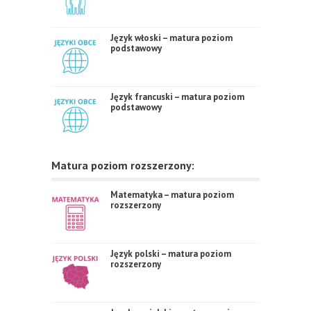
Język włoski – matura poziom
podstawowy
Język francuski – matura poziom
podstawowy
Matura poziom rozszerzony:
Matematyka – matura poziom
rozszerzony
Język polski – matura poziom
rozszerzony