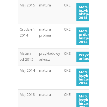
Maj 2015
matura
CKE
Matura
język
hiszpański
2015
Grudzień
matura
CKE
Matura
próbna język
2014
próbna
hiszpański
2014
Matura
przykładowy
CKE
Przykładowy
arkusz 2015
od 2015
arkusz
Maj 2014
matura
CKE
Matura
język
hiszpański
2014
Maj 2013
matura
CKE
Matura
język
hiszpański
2013