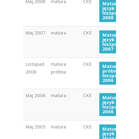
Maj 2008
matura
CKE
Matura
język
hiszpański
2008
Maj 2007
matura
CKE
Matura
język
hiszpański
2007
Listopad
matura
CKE
Matura
próbna język
2006
próbna
hiszpański
2006
Maj 2006
matura
CKE
Matura
język
hiszpański
2006
Maj 2005
matura
CKE
Matura
język
hiszpański