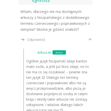
Agnieszka
Witam, dlaczego nie ma dostępnych
arkuszy z hiszpańskiego z dodatkowego
terminu czerwcowego i poprawkowych z
sierpnia? Można je gdzieś znaleźć?
Odpowiedz
Arkusze
Autor
Ogólnie język hiszpański zdaje bardzo
mało osób, a jeśli już ktoś zdaje, no to
nie ma co się oszukiwać – pewnie zna
ten język 😉 Dlatego też terminy
czerwcowe i poprawkowe albo nie są
wręcz przeprowadzane, albo piszą je
dosłownie pojedyncze osoby w całym
kraju i wtedy takie arkusze nie zostają
odtajnione. I właśnie dlatego takich
arkuszy tutaj nie ma 😉