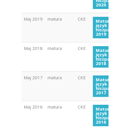
hiszpański
2020
Maj 2019
matura
CKE
Matura
język
hiszpański
2019
Maj 2018
matura
CKE
Matura
język
hiszpański
2018
Maj 2017
matura
CKE
Matura
język
hiszpański
2017
Maj 2016
matura
CKE
Matura
język
hiszpański
2016