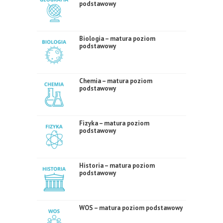
podstawowy
Biologia – matura poziom
podstawowy
Chemia – matura poziom
podstawowy
Fizyka – matura poziom
podstawowy
Historia – matura poziom
podstawowy
WOS – matura poziom podstawowy