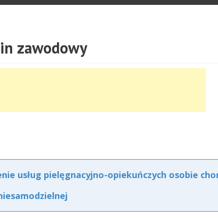
min zawodowy
e usług pielęgnacyjno-opiekuńczych osobie chor
niesamodzielnej