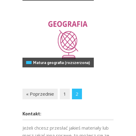
Matura geografia (rozszerzona)
« Poprzednie
1
2
Kontakt:
Jeżeli chcesz przesłać jakieś materiały lub
masz jakąś inną sprawę, to możesz się ze