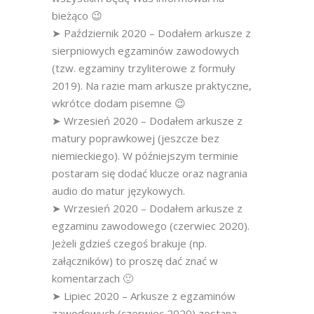
bieżąco 😉
➤ Październik 2020 – Dodałem arkusze z
sierpniowych egzaminów zawodowych
(tzw. egzaminy trzyliterowe z formuły
2019). Na razie mam arkusze praktyczne,
wkrótce dodam pisemne 😉
➤ Wrzesień 2020 – Dodałem arkusze z
matury poprawkowej (jeszcze bez
niemieckiego). W późniejszym terminie
postaram się dodać klucze oraz nagrania
audio do matur językowych.
➤ Wrzesień 2020 – Dodałem arkusze z
egzaminu zawodowego (czerwiec 2020).
Jeżeli gdzieś czegoś brakuje (np.
załączników) to proszę dać znać w
komentarzach 🙂
➤ Lipiec 2020 – Arkusze z egzaminów
zawodowych (czerwiec 2020) zostaną