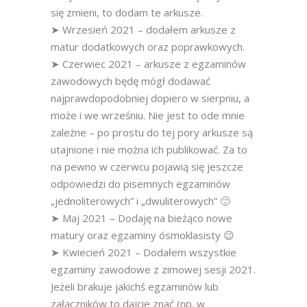
się zmieni, to dodam te arkusze.
➤ Wrzesień 2021 – dodałem arkusze z
matur dodatkowych oraz poprawkowych.
➤ Czerwiec 2021 – arkusze z egzaminów
zawodowych będę mógł dodawać
najprawdopodobniej dopiero w sierpniu, a
może i we wrześniu. Nie jest to ode mnie
zależne – po prostu do tej pory arkusze są
utajnione i nie można ich publikować. Za to
na pewno w czerwcu pojawią się jeszcze
odpowiedzi do pisemnych egzaminów
„jednoliterowych” i „dwuliterowych” 🙂
➤ Maj 2021 – Dodaję na bieżąco nowe
matury oraz egzaminy ósmoklasisty 😉
➤ Kwiecień 2021 – Dodałem wszystkie
egzaminy zawodowe z zimowej sesji 2021.
Jeżeli brakuje jakichś egzaminów lub
załączników to dajcie znać (np. w