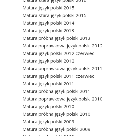
Matura stara język polski 2016
Matura język polski 2015
Matura stara język polski 2015
Matura język polski 2014
Matura język polski 2013
Matura próbna język polski 2013
Matura poprawkowa język polski 2012
Matura język polski 2012 czerwiec
Matura język polski 2012
Matura poprawkowa język polski 2011
Matura język polski 2011 czerwiec
Matura język polski 2011
Matura próbna język polski 2011
Matura poprawkowa język polski 2010
Matura język polski 2010
Matura próbna język polski 2010
Matura język polski 2009
Matura próbna język polski 2009