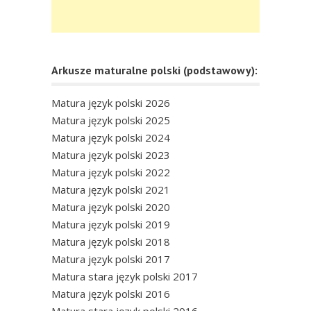
Arkusze maturalne polski (podstawowy):
Matura język polski 2026
Matura język polski 2025
Matura język polski 2024
Matura język polski 2023
Matura język polski 2022
Matura język polski 2021
Matura język polski 2020
Matura język polski 2019
Matura język polski 2018
Matura język polski 2017
Matura stara język polski 2017
Matura język polski 2016