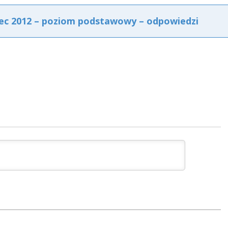
iec 2012 – poziom podstawowy – odpowiedzi