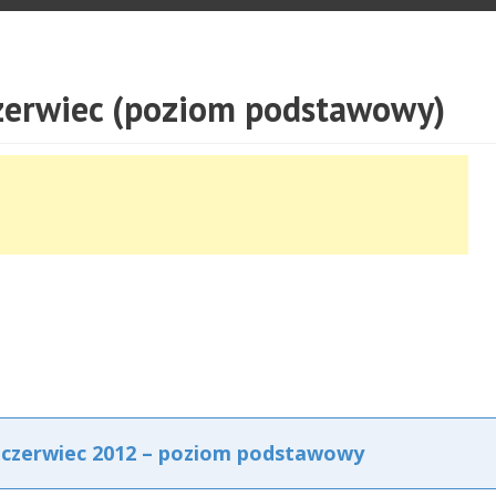
czerwiec (poziom podstawowy)
– czerwiec 2012 – poziom podstawowy