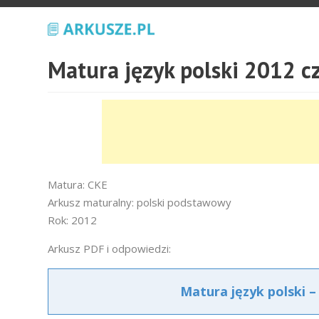
Matura język polski 2012 
Matura: CKE
Arkusz maturalny: polski podstawowy
Rok: 2012
Arkusz PDF i odpowiedzi:
Matura język polski 