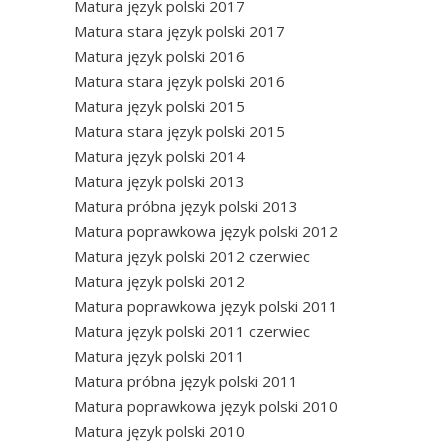
Matura język polski 2017
Matura stara język polski 2017
Matura język polski 2016
Matura stara język polski 2016
Matura język polski 2015
Matura stara język polski 2015
Matura język polski 2014
Matura język polski 2013
Matura próbna język polski 2013
Matura poprawkowa język polski 2012
Matura język polski 2012 czerwiec
Matura język polski 2012
Matura poprawkowa język polski 2011
Matura język polski 2011 czerwiec
Matura język polski 2011
Matura próbna język polski 2011
Matura poprawkowa język polski 2010
Matura język polski 2010