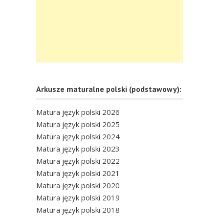
Arkusze maturalne polski (podstawowy):
Matura język polski 2026
Matura język polski 2025
Matura język polski 2024
Matura język polski 2023
Matura język polski 2022
Matura język polski 2021
Matura język polski 2020
Matura język polski 2019
Matura język polski 2018