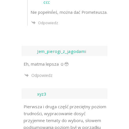
ccc
Nie popełniĺeś, można dać Prometeusza.
Odpowiedz
Jem_pierogi_z_jagodami
Eh, matma lepsza ☺️🥹
Odpowiedz
xyz3
Pierwsza i druga część przeciętny poziom
trudności, wypracowanie dosyć
przyjemne tematy do wyboru, słowem
podsumowania poziom był w porządku