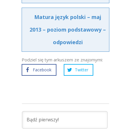
Matura język polski – maj
2013 – poziom podstawowy –
odpowiedzi
Podziel się tym arkuszem ze znajomymi:
Facebook
Twitter