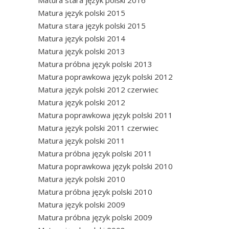
Matura stara język polski 2016
Matura język polski 2015
Matura stara język polski 2015
Matura język polski 2014
Matura język polski 2013
Matura próbna język polski 2013
Matura poprawkowa język polski 2012
Matura język polski 2012 czerwiec
Matura język polski 2012
Matura poprawkowa język polski 2011
Matura język polski 2011 czerwiec
Matura język polski 2011
Matura próbna język polski 2011
Matura poprawkowa język polski 2010
Matura język polski 2010
Matura próbna język polski 2010
Matura język polski 2009
Matura próbna język polski 2009