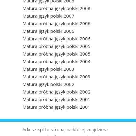
Matura język polski 2008
Matura próbna język polski 2008
Matura język polski 2007
Matura próbna język polski 2006
Matura język polski 2006
Matura próbna język polski 2006
Matura próbna język polski 2005
Matura próbna język polski 2005
Matura próbna język polski 2004
Matura język polski 2003
Matura próbna język polski 2003
Matura język polski 2002
Matura próbna język polski 2002
Matura próbna język polski 2001
Matura próbna język polski 2001
Arkusze.pl to strona, na której znajdziesz