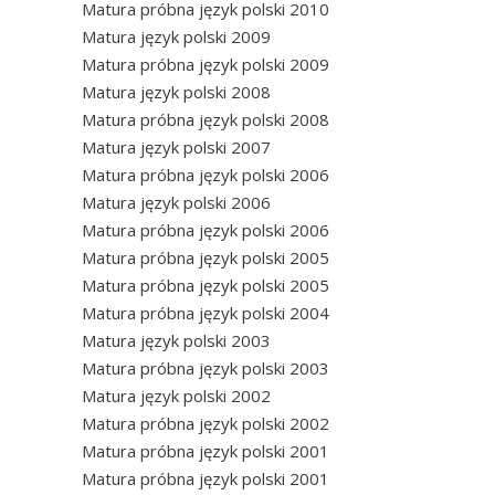
Matura próbna język polski 2010
Matura język polski 2009
Matura próbna język polski 2009
Matura język polski 2008
Matura próbna język polski 2008
Matura język polski 2007
Matura próbna język polski 2006
Matura język polski 2006
Matura próbna język polski 2006
Matura próbna język polski 2005
Matura próbna język polski 2005
Matura próbna język polski 2004
Matura język polski 2003
Matura próbna język polski 2003
Matura język polski 2002
Matura próbna język polski 2002
Matura próbna język polski 2001
Matura próbna język polski 2001