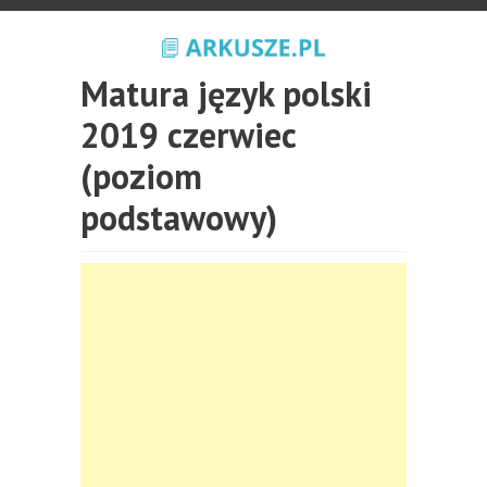
Matura język polski
2019 czerwiec
(poziom
podstawowy)