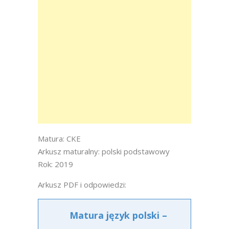
Matura: CKE
Arkusz maturalny: polski podstawowy
Rok: 2019
Arkusz PDF i odpowiedzi:
Matura język polski –