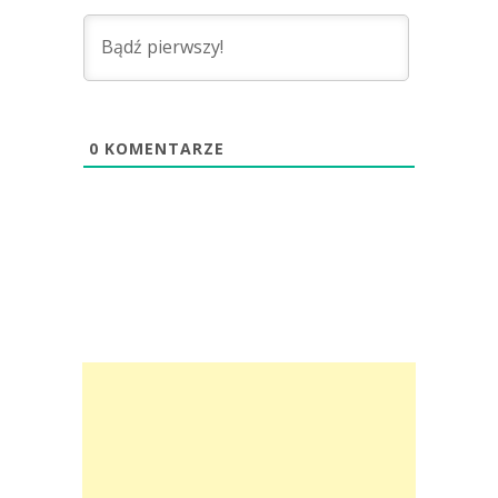
0
KOMENTARZE