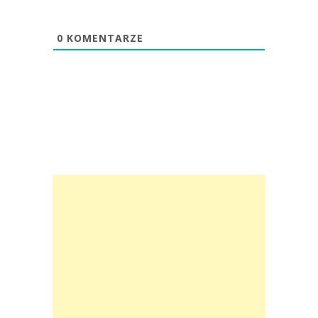
0
KOMENTARZE